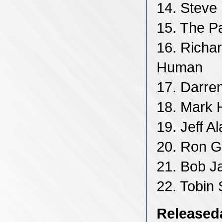
14. Steve
15. The P
16. Richar
Human
17. Darre
18. Mark H
19. Jeff 
20. Ron G
21. Bob J
22. Tobin
Releaseda