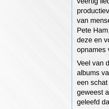
veertig li
productiev
van mens
Pete Ham,
deze en v
opnames v
Veel van 
albums va
een schat 
geweest al
geleefd da