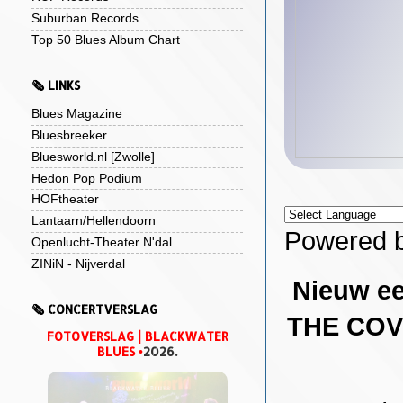
Suburban Records
Top 50 Blues Album Chart
🗞️ LINKS
Blues Magazine
Bluesbreeker
Bluesworld.nl [Zwolle]
Hedon Pop Podium
HOFtheater
Lantaarn/Hellendoorn
Powered 
Openlucht-Theater N'dal
ZINiN - Nijverdal
Nieuw e
🗞️ CONCERTVERSLAG
THE COVE
FOTOVERSLAG | BLACKWATER
BLUES
•
2026.