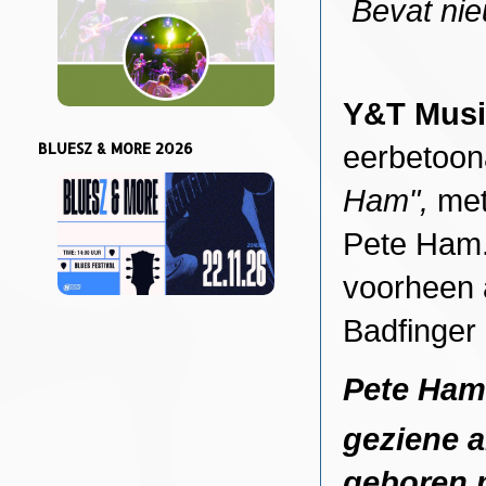
Bevat ni
Y&T Musi
BLUESZ & MORE 2026
eerbetoo
Ham",
met
Pete Ham.
voorheen a
Badfinger
Pete Ham 
geziene a
geboren m