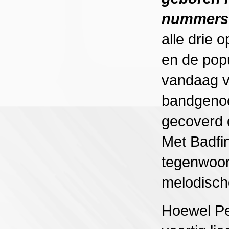
nummers 
alle drie 
en de popu
vandaag v
bandgenoo
gecoverd 
Met Badfi
tegenwoor
melodisch
Hoewel Pet