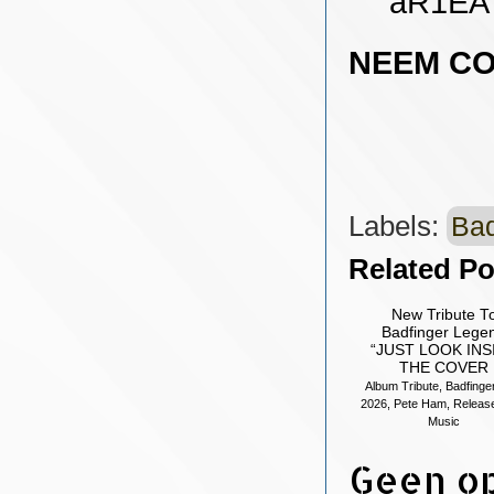
aR1EA
NEEM CON
Labels:
Bad
Related Po
New Tribute T
Badfinger Lege
“JUST LOOK INS
THE COVER
Album Tribute, Badfinger
2026, Pete Ham, Releas
Music
Geen o