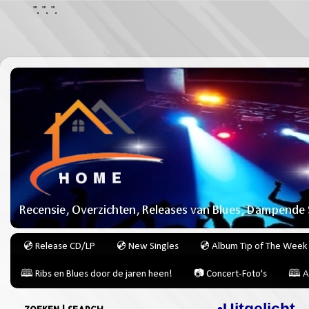
".
".
".
💿 Release CD/LP
💿 New Singles
💿 Album Tip of The Week
🕮 Ribs en Blues door de jaren heen!
📷 Concert-Foto's
🕮 A