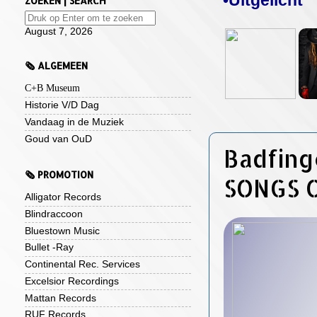
•Uitgelicht
ZOEKEN | SEARCH
August 7, 2026
🗞️ ALGEMEEN
C+B Museum
Historie V/D Dag
Vandaag in de Muziek
Goud van OuD
Badfing
🗞️ PROMOTION
SONGS O
Alligator Records
Blindraccoon
Bluestown Music
Bullet -Ray
Continental Rec. Services
Excelsior Recordings
Mattan Records
RUF Records