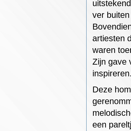
uitsteken
ver buiten
Bovendien 
artiesten
waren toen
Zijn gave 
inspireren
Deze homm
gerenomme
melodische
een parelt